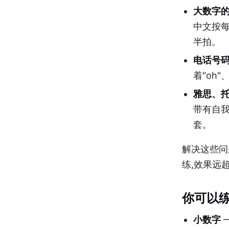
大数字
中文按每
半拍。
电话号
着"oh"
雅思、
带有自我纠
套。
解决这些问
练,效果远
你可以练
小数字
—