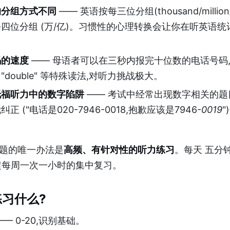
的分组方式不同
—— 英语按每三位分组(thousand/million/bi
四位分组 (万/亿)。习惯性的心理转换会让你在听英语统
码的速度
—— 母语者可以在三秒内报完十位数的电话号码
、"double" 等特殊读法,对听力挑战极大。
托福听力中的数字陷阱
—— 考试中经常出现数字相关的题
正 ("电话是020-7946-0018,抱歉应该是7946-
0019
"
题的唯一办法是
高频、有针对性的听力练习
。每天 五分
超每周一次一小时的集中复习。
习什么?
— 0-20,识别基础。