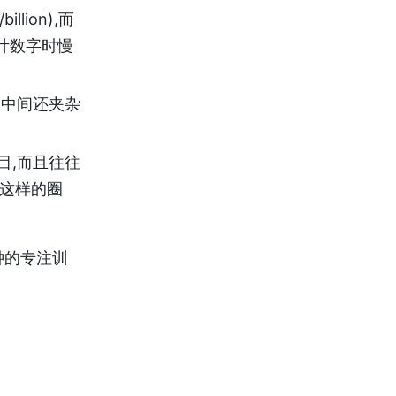
llion),而
计数字时慢
,中间还夹杂
目,而且往往
)这样的圈
钟的专注训