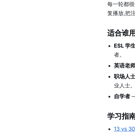
每一轮都很
复播放,把
适合谁用
ESL 学
者。
英语老
职场人
业人士
自学者
学习指
13 vs