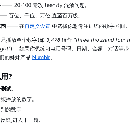
字
—— 20-100,专攻 teen/ty 混淆问题。
—— 百位、千位、万位,直至百万级。
范围
—— 在
自定义设置
中选择你想专注训练的数字区间
具只播放单个数字(如
3,478
读作
"three thousand four 
ght"
)。 如果你想练习电话号码、日期、金额、对话等带
我们的姊妹产品
Numblr
。
用?
始测试
。
音频播放的数字。
听到的数字。
反馈,进入下一题。