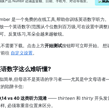
妹产品 Numblr 还涵盖金额、日期、手机号、对话等场景。
试试 
h Number 是一个免费的在线工具,帮助你训练英语数字听力。
放一个英语数字(范围从个位数到百万级,可在设置中调整)
可。反复练习,耳朵会越来越敏锐。
,不需要下载。点击上方
开始测试
按钮即可立即开始。 想
请前往
自定义设置
。
英语数字这么难听懂?
似简单,但母语不是英语的学习者——尤其是中文母语者
定的陷阱卡住:
30,14 vs 40 这类听力混淆
——
thirteen
和
thirty
开头发
样, 必须靠重音位置来区分。