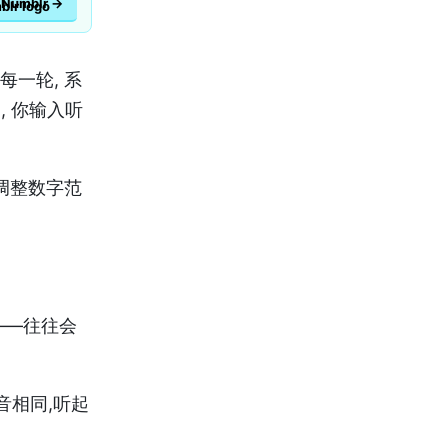
Numblr →
每一轮, 系
, 你输入听
调整数字范
——往往会
音相同,听起