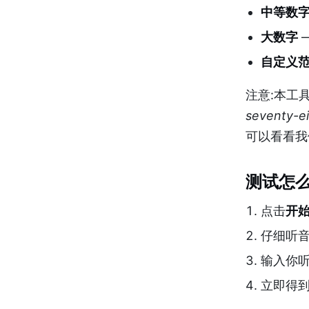
中等数
大数字
自定义
注意:本工
seventy-ei
可以看看
测试怎么
点击
开
仔细听
输入你
立即得到