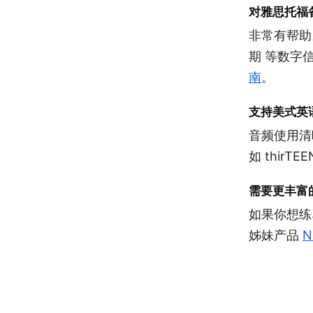
对雅思托福
非常有帮助。
期 等数字
南
。
支持美式英
音频使用清
如 thirT
需要更丰富
如果你想练
姊妹产品
N