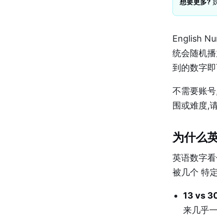
想要更多?
姊
Englis
统会随机播
到的数字即
不需要账号
围或难度,
为什么
英语数字看
被几个 特
13 vs 
来几乎一