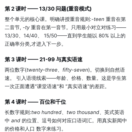
第 2 课时 —— 13/30 问题(重音模式)
整个单元的核心课。明确讲授重音规则:
-teen
重音在第
二音节,
-ty
重音在第一音节。只用最小对立对练习——
13/30、14/40、 15/50——直到学生能以 80% 以上的
正确率分类,才进入下一步。
第 3 课时 —— 21-99 与真实语速
两位数字(
twenty-three
、
fifty-seven
)。切换到自然语
速。 引入语境线索——年龄、价格、数量。这是学生第
一次正面遭遇"课堂语速"和 "真实语速"的差距。
第 4 课时 —— 百位和千位
长数字规则:
two hundred
、
two thousand
、英式英语
中
and
的位置、逗号如何对应口语词汇。用真实新闻中
的价格和人口 数字来练习。