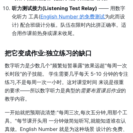
听力测试接力(Listening Test Relay)
—— 用数字
化听力 工具(
English Number 的免费测试
为此而设
计) 配合班级计分板。队伍在限时内比拼正确率。适
合用作课前热身或课末收尾。
把它变成作业:独立练习的缺口
数字听力是少数几个"频繁短暂暴露"效果远超"每周一次
长时段"的子技能。 学生需要几乎每天 5-10 分钟的专注
练习,不是每周一次一小时。这对课堂时间 来说是很重
的要求——所以数字听力是典型的
需要布置课后作业
的
教学内容。
一开始就把预期说清楚:"每周三次,每次五分钟,用那个工
具。"每节课开头用 一分钟做简短听写,就能知道谁在认
真做。English Number 就是为这种场景 设计的:免费、