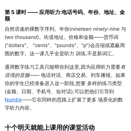
第 5 课时 —— 应用听力:电话号码、年份、地址、金
额
自然语速的裸数字序列。年份(
nineteen ninety-nine
与
two thousand
)。街道地址。价格和金额——货币词
("dollars"、 "cents"、"pounds"、"p")会压缩或遮蔽周
围的数字。这一课几乎全是听力 训练,不是新词汇。
通用数字练习工具只能帮你到这里,因为应用听力需要
有
语境的音频
—— 电话对话、商店交易、列车播报。如果
你的学生已经准备进入这一阶段,想要 多样的练习类型
(金额、日期、手机号、短对话),可以把他们引导到
Numblr
——它在同样的思路上扩展了更多 场景化的数
字听力内容。
十个明天就能上课用的课堂活动