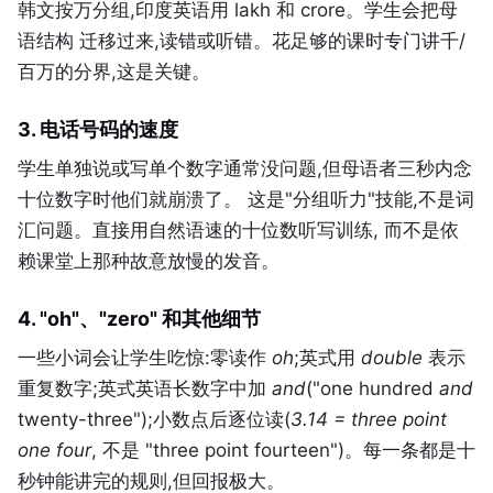
韩文按万分组,印度英语用 lakh 和 crore。学生会把母
语结构 迁移过来,读错或听错。花足够的课时专门讲千/
百万的分界,这是关键。
3. 电话号码的速度
学生单独说或写单个数字通常没问题,但母语者三秒内念
十位数字时他们就崩溃了。 这是"分组听力"技能,不是词
汇问题。直接用自然语速的十位数听写训练, 而不是依
赖课堂上那种故意放慢的发音。
4. "oh"、"zero" 和其他细节
一些小词会让学生吃惊:零读作
oh
;英式用
double
表示
重复数字;英式英语长数字中加
and
("one hundred
and
twenty-three");小数点后逐位读(
3.14 = three point
one four
, 不是 "three point fourteen")。每一条都是十
秒钟能讲完的规则,但回报极大。