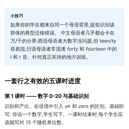
小技巧
如果你的学生都来自同一个母语背景,提前识别该
群体的典型迁移错误。 中文母语者几乎都会卡在
万/千的分界;西语母语者大数字没问题,但 teen/ty
容易混;日语母语者常混淆
forty
和
fourteen
中的
l 和 r 音。针对真正坏掉的地方训练。
一套行之有效的五课时进度
第 1 课时 —— 数字 0-20 与基础识别
识别和产出。在语境中引入
oh
和
zero
的区别。基础听
写: 你说一个数字,学生写下。一课时结束时,每个学生应
该能写对 15 个随机单位数。