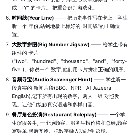
或 "TY" 的卡片。 把重音识别游戏化。
时间线(Year Line)
—— 把历史事件写在卡上。学生
听一个 年份,站到地板上标好的"时间线"的正确位
置。
大数字拼图(Big Number Jigsaw)
—— 给学生带有
组件的 卡片
("two"、"hundred"、"thousand"、"and"、"forty-
five")。你说一个 数字,他们用卡片拼出正确的顺序。
音频寻宝(Audio Scavenger Hunt)
—— 学生听一
段真实的 新闻片段(BBC、NPR、Al Jazeera
English),记下所有出现的数字。两人一组 对照发
现。让他们接触真实语速和多样口音。
餐厅角色扮演(Restaurant Roleplay)
—— 一个学
生演服务生, 一个演顾客。服务生报价格和总额,顾客
写账单,然后互换。把数字融入功能性 语境。